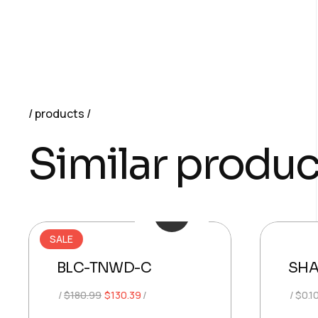
products
Similar produc
SALE
BLC-TNWD-C
SHA
Original
Current
$
180.99
$
130.39
$
0.1
price
price