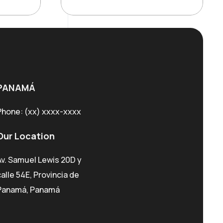
was:
is:
9.
$180.99.
$130.39.
PANAMÁ
Phone:
(xx) xxxx-xxxx
Our Location
Av. Samuel Lewis 20D y
calle 54E, Provincia de
Panamá, Panamá