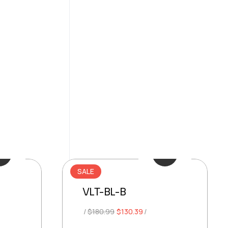
SALE
VLT-BL-B
t
Original
Current
$
180.99
$
130.39
price
price