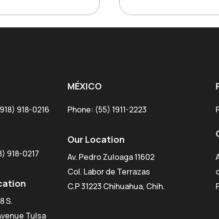
was:
is:
$180.99.
$130.3
MÉXICO
918) 918-0216
Phone:
(55) 1911-2223
Our Location
8) 918-0217
Av. Pedro Zuloaga 11602
Col. Labor de Terrazas
cation
C.P 31223 Chihuahua, Chih.
8 S.
Avenue Tulsa