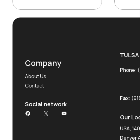
was:
is:
$180.99.
$130.39.
TULSA
Company
Phone:
(
About Us
Contact
Fax
: (91
Social network
Facebook
X
YouTube
Our Lo
USA, 140
Denver 